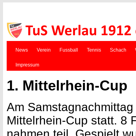
News
Verein
Fussball
Tennis
Schach
Impressum
1. Mittelrhein-Cup
Am Samstagnachmittag d
Mittelrhein-Cup statt. 8
nahmen teil. Gespielt w