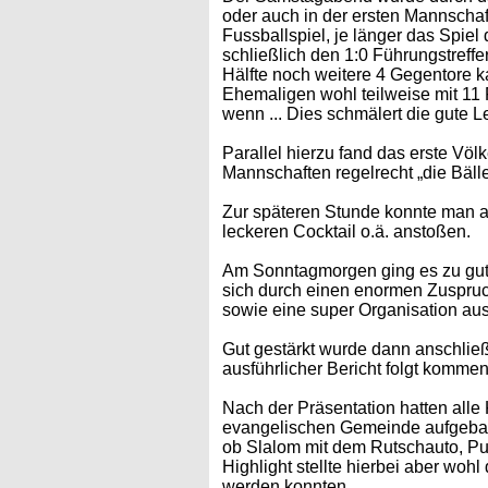
oder auch in der ersten Mannschaft 
Fussballspiel, je länger das Spie
schließlich den 1:0 Führungstreffer
Hälfte noch weitere 4 Gegentore k
Ehemaligen wohl teilweise mit 11
wenn ... Dies schmälert die gute L
Parallel hierzu fand das erste Völ
Mannschaften regelrecht „die Bäll
Zur späteren Stunde konnte man a
leckeren Cocktail o.ä. anstoßen.
Am Sonntagmorgen ging es zu gute
sich durch einen enormen Zuspruch
sowie eine super Organisation aus
Gut gestärkt wurde dann anschließ
ausführlicher Bericht folgt komm
Nach der Präsentation hatten alle
evangelischen Gemeinde aufgebaut 
ob Slalom mit dem Rutschauto, Pun
Highlight stellte hierbei aber wohl
werden konnten.