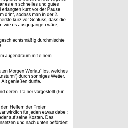
war es ein schnelles und gutes
d erlangten kurz vor der Pause
rm drin“, sodass man in der 2.
erkte kurz vor Schluss, dass die
ann wie es ausgegangen wäre,
und geschlechtsmäßig durchmischte
e.
 im Jugendraum mit einem
uten Morgen Werlau“ los, welches
Ansturm“) durch sonniges Wetter,
Alt genießen durfte.
 deren Trainer vorgestellt (Ein
 den Helfern der Freien
r wirklich für jeden etwas dabei:
eder auf seine Kosten. Das
neinsetzen und nach unten befördert