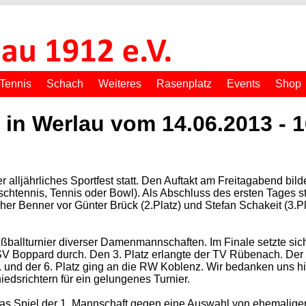
Tennis
Schach
Weiteres
Rasenplatz
Events
Shop
 in Werlau vom 14.06.2013 - 
lljährliches Sportfest statt. Den Auftakt am Freitagabend bild
chtennis, Tennis oder Bowl). Als Abschluss des ersten Tages 
pher Benner vor Günter Brück (2.Platz) und Stefan Schakeit (3.P
ßballturnier diverser Damenmannschaften. Im Finale setzte sich 
 Boppard durch. Den 3. Platz erlangte der TV Rübenach. Der T
und der 6. Platz ging an die RW Koblenz. Wir bedanken uns hi
srichtern für ein gelungenes Turnier.
 Spiel der 1. Mannschaft gegen eine Auswahl von ehemaligen