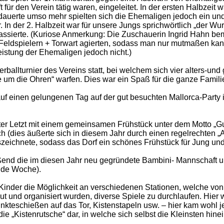
für den Verein tätig waren, eingeleitet. In der ersten Halbzeit 
l dauerte umso mehr spielten sich die Ehemaligen jedoch ein un
. In der 2. Halbzeit war für unsere Jungs sprichwörtlich „der Wu
assierte. (Kuriose Anmerkung: Die Zuschauerin Ingrid Hahn bem
 Feldspielern + Torwart agierten, sodass man nur mutmaßen k
eistung der Ehemaligen jedoch nicht.)
kerballturnier des Vereins statt, bei welchem sich vier alters-
e um die Ohren“ warfen. Dies war ein Spaß für die ganze Famili
uf einen gelungenen Tag auf der gut besuchten Mallorca-Party
r Letzt mit einem gemeinsamen Frühstück unter dem Motto „G
 (dies äußerte sich in diesem Jahr durch einen regelrechten „
zeichnete, sodass das Dorf ein schönes Frühstück für Jung und 
end die im diesen Jahr neu gegründete Bambini- Mannschaft und
ende Woche).
 Kinder die Möglichkeit an verschiedenen Stationen, welche von
und organisiert wurden, diverse Spiele zu durchlaufen. Hier wa
kteschießen auf das Tor, Kistenstapeln usw. – hier kam wohl j
 die „Kistenrutsche“ dar, in welche sich selbst die Kleinsten hi