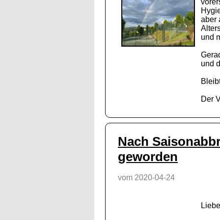
vorer
Hygie
aber 
Alter
und m
Gerad
und d
Bleib
Der V
Nach Saisonabbru
geworden
vom 2020-04-24
Liebe