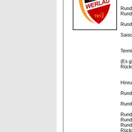
Runde
Runde
Runde
Sais
Termi
(Es g
Rückr
Hinru
Runde
Runde
Runde
Runde
Runde
Rück