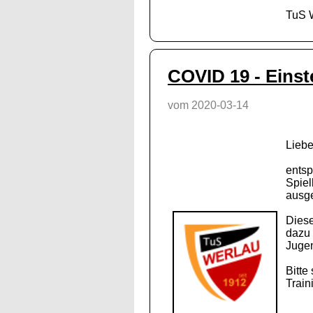
TuS W
COVID 19 - Einst
vom 2020-03-14
Liebe
entsp
Spiel
ausge
Diese
dazu 
Jugen
Bitte
Train