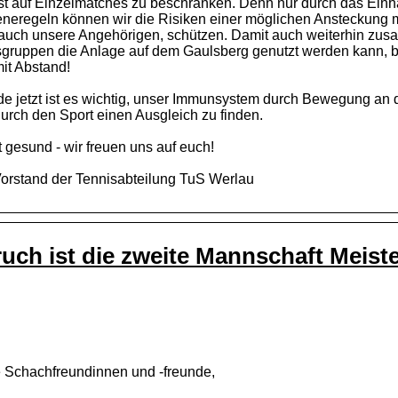
st auf Einzelmatches zu beschränken. Denn nur durch das Einha
neregeln können wir die Risiken einer möglichen Ansteckung m
auch unsere Angehörigen, schützen. Damit auch weiterhin zus
sgruppen die Anlage auf dem Gaulsberg genutzt werden kann, bitt
it Abstand!
e jetzt ist es wichtig, unser Immunsystem durch Bewegung an de
urch den Sport einen Ausgleich zu finden.
t gesund - wir freuen uns auf euch!
orstand der Tennisabteilung TuS Werlau
ch ist die zweite Mannschaft Meiste
 Schachfreundinnen und -freunde,