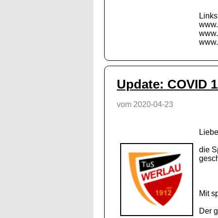
Links
www
www.
www.
Update: COVID 1
vom 2020-04-23
Liebe
die S
gesc
Mit s
Der g