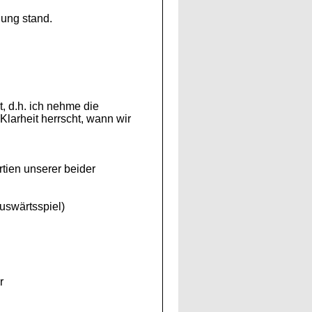
gung stand.
t, d.h. ich nehme die
larheit herrscht, wann wir
rtien unserer beider
uswärtsspiel)
r