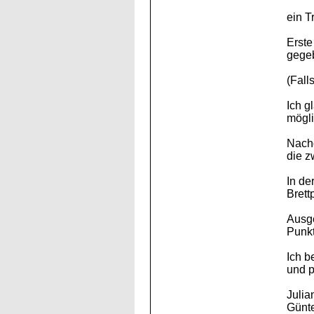
ein T
Erste
gege
(Falls
Ich g
mögli
Nachd
die z
In de
Brett
Ausge
Punkt
Ich b
und p
Julia
Günt