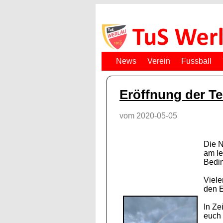
News
Verein
Fussball
Eröffnung der Te
vom 2020-05-05
Die N
am le
Bedi
Viele
den E
In Ze
euch 