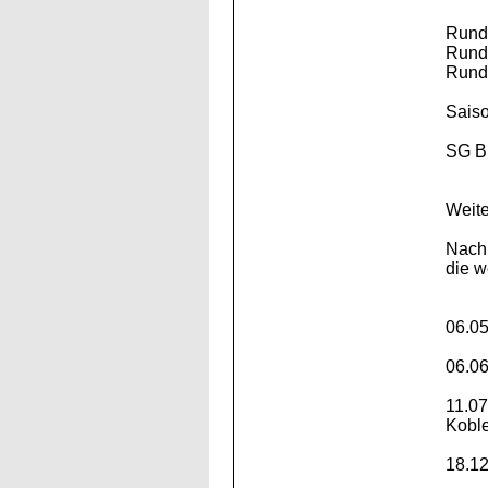
Runde
Runde
Runde
Sais
SG BB
Weite
Nach 
die w
06.0
06.06
11.07
Kobl
18.12