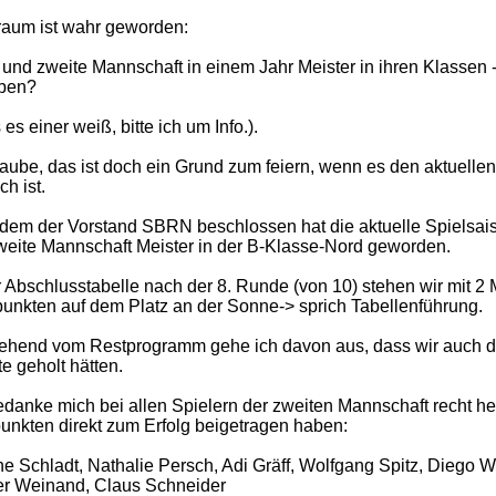
raum ist wahr geworden:
 und zweite Mannschaft in einem Jahr Meister in ihren Klassen 
ben?
 es einer weiß, bitte ich um Info.).
laube, das ist doch ein Grund zum feiern, wenn es den aktuell
ch ist.
em der Vorstand SBRN beschlossen hat die aktuelle Spielsais
weite Mannschaft Meister in der B-Klasse-Nord geworden.
r Abschlusstabelle nach der 8. Runde (von 10) stehen wir mit 2
punkten auf dem Platz an der Sonne-> sprich Tabellenführung.
hend vom Restprogramm gehe ich davon aus, dass wir auch die
e geholt hätten.
edanke mich bei allen Spielern der zweiten Mannschaft recht herz
unkten direkt zum Erfolg beigetragen haben:
ne Schladt, Nathalie Persch, Adi Gräff, Wolfgang Spitz, Diego W
er Weinand, Claus Schneider