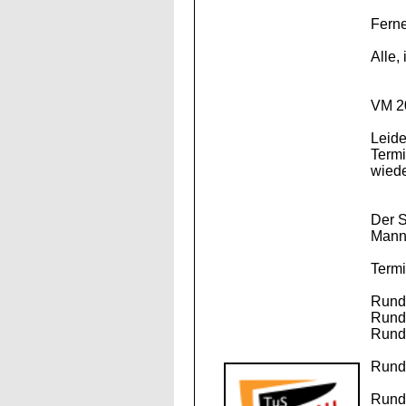
Ferne
Alle,
VM 2
Leide
Termi
wiede
Der S
Mann
Termi
Runde
Runde
Runde
Runde
Runde